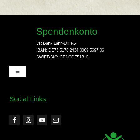
Spendenkonto
VR Bank Lahn-Dill eG
IBAN: DE73 5176 2434 0069 5697 06
SWIFT/BIC: GENODE51BIK
Toggle
Navigation
Home
Social Links
Unser Engangement
Über uns