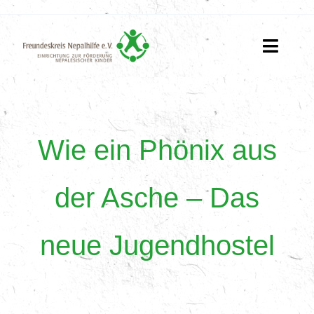
Zum
Inhalt
springen
Toggle
Naviga
Home
Unser Engangement
Wie ein Phönix aus
Über uns
der Asche – Das
Kontakt
neue Jugendhostel
Ihre Hilfe
News & Mediathek