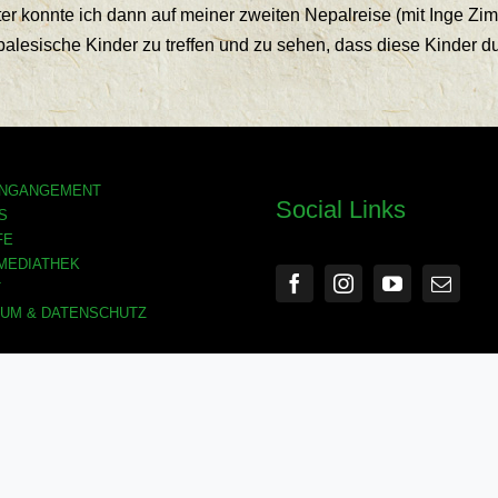
äter konnte ich dann auf meiner zweiten Nepalreise (mit Inge Z
epalesische Kinder zu treffen und zu sehen, dass diese Kinder 
ENGANGEMENT
Social Links
S
FE
MEDIATHEK
T
UM & DATENSCHUTZ