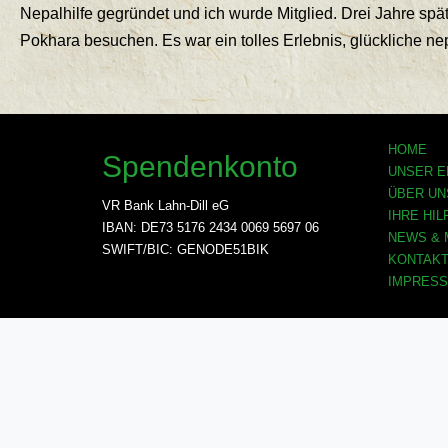
Nepalhilfe gegründet und ich wurde Mitglied. Drei Jahre sp
Pokhara besuchen. Es war ein tolles Erlebnis, glückliche n
HOME
Spendenkonto
UNSER 
ÜBER UN
VR Bank Lahn-Dill eG
IHRE HIL
IBAN: DE73 5176 2434 0069 5697 06
NEWS & 
SWIFT/BIC: GENODE51BIK
KONTAK
IMPRESS