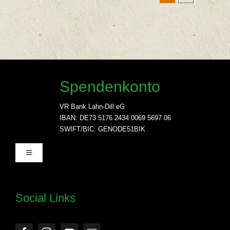
Spendenkonto
VR Bank Lahn-Dill eG
IBAN: DE73 5176 2434 0069 5697 06
SWIFT/BIC: GENODE51BIK
Toggle
Navigation
Home
Social Links
Unser Engangement