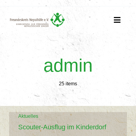
Zum
Inhalt
springen
Toggle
Naviga
Home
admin
Unser Engangement
Über uns
25 items
Kontakt
Ihre Hilfe
Aktuelles
Scouter-Ausflug im Kinderdorf
News & Mediathek